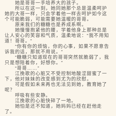
她是哥哥一手培养大的孩子。
所以在这一刻，她同她那个总是温柔呵护
她的大哥一样，只会学着他一样去呵护如今这
个可能脆弱，可能需要她温暖的哥哥。
原来我们的糖糖也是养成系啊。
她慢慢抱紧他的腰，学着他身上那种总是
让人安心的笑容和气质，温柔地说：“我不用知
道！哥哥。”
“你有你的烦恼，你的心事，如果不愿意告
诉我的话，那就不用说。”
“糖糖只知道现在的哥哥突然就脆弱了，我
只是想陪着你，好想你。”
“哥哥……”
江挽歌的心脏又不受控制地酸涩甜蜜了一
下，他对妹妹的改变感到尤为的欣慰。
可是假如未来再也无法见到她，教育她了
呢？
呼吸有些安静。
江挽歌的心脏快碎了一地。
她怕是还不知道，她妈妈已经在赶他走
了。