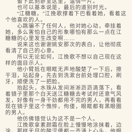
留下此刻卧室这里，温情一片。
也可以基本说是，最后的道别时光。
“江糖糖。”江挽歌撑着下巴看着她，看着这
个他喜欢的人。
心跳骗不了任何人，他对她心动，牵挂着
她，多么害怕自己的形象哪怕有那么一点在江
糖糖的心里发生改变啊……
说来这也谢谢姚安那次的表白，让他彻底
看清了自己的心意。
所以无论如何，江挽歌不想以自己现在这
样的面目示人。
他小臂抵在眼眶无声地酸楚了一下后，擦
干泪，站起身，先去到洗漱台前处理口腔，刷
牙，顺便洗了一把脸。
抬起头，水珠从发间淅淅沥沥滴落下，看
着镜子里那个白天送江糖糖去考试时还意气风
发，好像有一身干劲都用不完的男人，再看看
现在镜子里这个憔悴，佝偻，眼眶都有黑眼圈
的男人。
他仿佛错觉认为这不是一个人。
江挽歌拿素颜霜在脸上慢慢地涂抹着，边
涂，那样无尽的酸涩便都一齐涌上心头，他眼