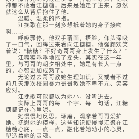
神都不敢看江糖糖，后来是她走了进来，忽然
就这么从背后抱住了他。
温暖、温柔的怀抱。
江挽歌在那一刻多想抵着她的身子接吻
啊……
呼吸骤停，他双手覆面，捂脸，仰头深吸
了一口气，回眸过来看向江糖糖，他强颜欢笑
着说：“糖糖？不好奇哥哥身上发生了什么？”
江糖糖乖乖地摇了摇头，其实在这一年
里，与哥哥的朝夕相处中，她是有长大一点
的，心智更加成熟了。
无论过去哥哥教她生理知识，又或者不过
前几天那次校园暴力哥哥教她不卑不亢、笑容
应对。
江挽歌可能都以为她小，没听进去。
实际上哥哥的每一个字、每一句话，江糖
糖都记在心里呢。
她慢慢地反思，琢磨，观摩着哥哥爱护
她、抚慰她的模样，这些知识便慢慢汇聚在江
糖糖心底，一点一点，融化着她幼小的心灵，
塑造着她的灵魂。