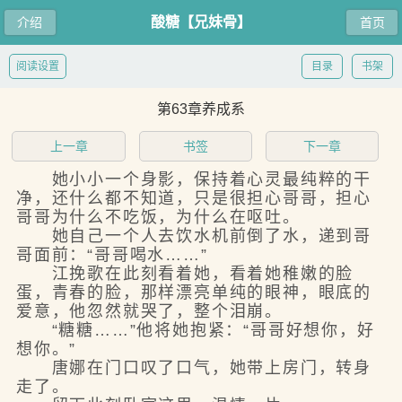
酸糖【兄妹骨】
介绍
首页
阅读设置
目录
书架
第63章养成系
上一章
书签
下一章
她小小一个身影，保持着心灵最纯粹的干
净，还什么都不知道，只是很担心哥哥，担心
哥哥为什么不吃饭，为什么在呕吐。
她自己一个人去饮水机前倒了水，递到哥
哥面前：“哥哥喝水……”
江挽歌在此刻看着她，看着她稚嫩的脸
蛋，青春的脸，那样漂亮单纯的眼神，眼底的
爱意，他忽然就哭了，整个泪崩。
“糖糖……”他将她抱紧：“哥哥好想你，好
想你。”
唐娜在门口叹了口气，她带上房门，转身
走了。