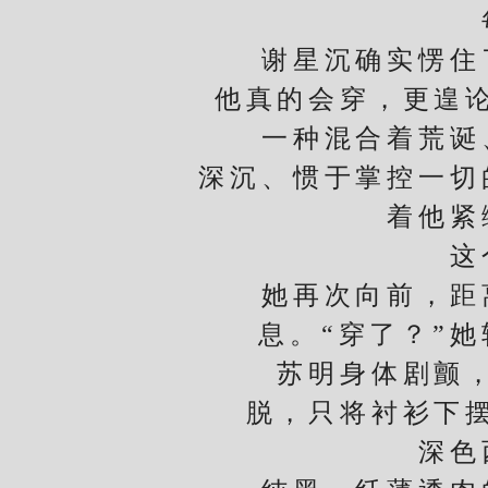
每个
谢星沉确实愣住了
他真的会穿，更遑
一种混合着荒诞、
深沉、惯于掌控一切
着他紧
这个
她再次向前，距离
息。“穿了？”
苏明身体剧颤，抬
脱，只将衬衫下
深色西