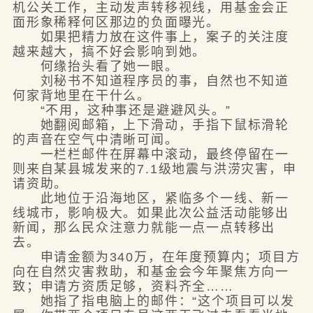
机公关工作，主动发声转移视线，用基金会正
面形象稀释何区那边的负面曝光。
如果把精力放在这件事上，案子的关注度
越来越大，搞不好会影响到她。
何缘抬头看了她一眼。
刘秘书不知道程序员的事，自然也不知道
何家背地里在干什么。
“不用，这种事还是避避风头。”
她翻阅邮箱，上下滑动，手指下鼠标滑轮
的声音在空气中清晰可闻。
一栏栏邮件在屏幕中滚动，最终停留在一
则来自某县城发来的7.1级地震与洪涝灾害，申
请资助。
此地位于沿海地区，紧临多个一线、新一
线城市，影响极大。如果此次公益活动能够出
新闻，那么民众注意力就能一点一点转移出
去。
申请金额为340万，在年度预算内；项目方
向在自然灾害救助，和基金会今年聚焦方向一
致；申请方资质足够，资料齐全……
她指了指电脑上的邮件：“这个项目可以发