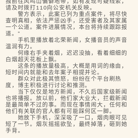
独前往风鸣山偏僻地带，如有发现可疑线索，
请及时拨打110向公安机关反映。
警方表示，此案已列为重点案件，将尽快
查明真相，依法严惩凶手，还受害者及其家属
一个公道。案件进展情况，本台将持续跟踪报
道。”
手机里播放着北荣新闻，女播音员的声音
温润有力。
何缘右手夹着烟，迟迟没抽，看着细细的
白烟超天花板上飘。
这条的播放量极高，大概是用词的缘由，
短时间内就能和去年案子相提并论。
群众对此极其愤怒，纷纷在个平台刷热
度，博主积极进行讨论和推测。
当下仅仅是地方新闻，不久后国家级新闻
也将播报。放以前，他们家大业大，拦截新闻
是最简单不过的事。而现在事情闹大，任何和
他们有关联的官人都有可能踩何区一脚。
她放下手机，深深吸了一口，烟肉眼可见
短了一节。烟灰摇摇欲坠，最终掉落，砸到她
手背。
……