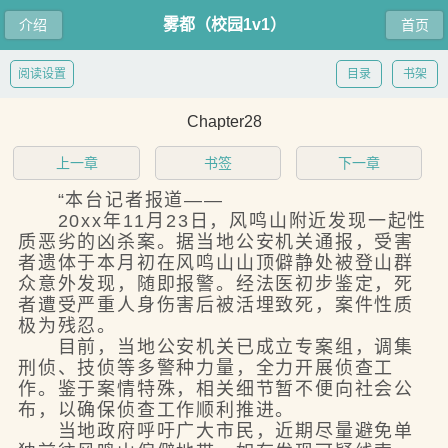
雾都（校园1v1）
介绍
首页
阅读设置
目录
书架
Chapter28
上一章
书签
下一章
“本台记者报道——
20xx年11月23日，风鸣山附近发现一起性
质恶劣的凶杀案。据当地公安机关通报，受害
者遗体于本月初在风鸣山山顶僻静处被登山群
众意外发现，随即报警。经法医初步鉴定，死
者遭受严重人身伤害后被活埋致死，案件性质
极为残忍。
目前，当地公安机关已成立专案组，调集
刑侦、技侦等多警种力量，全力开展侦查工
作。鉴于案情特殊，相关细节暂不便向社会公
布，以确保侦查工作顺利推进。
当地政府呼吁广大市民，近期尽量避免单