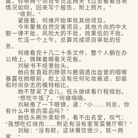
展，你带两个项目专员这两天飞过去看看当地
情况如何，回来写个报告，附上照片。”
“收到。”
紧接着，何缘开始审批其他项目。
今年聚焦自然灾害项目，其他方向的中大
额一律不批，风险大的不批，效果低的不批。
忙活一个上午，总算完成项目审批的任
务。
何缘看完十几二十条文件，整个人躺在办
公椅上，微眯着眼看天花板。
刘秘书不经意抬头。
她白皙直挺的脖颈与脆弱透出血管的咽喉
暴露在她眼前，脸上没有任何化妆痕迹，却能
和时尚杂志的模特相比。
她不禁呆了会儿，低头继续看行程规划。
“想吃午饭了。”何缘喃喃。
刘秘推了一下眼镜，道：“小……何总，你
有什么中意的菜品吗？”
她低头刷外卖软件，看不出名堂，叹气：
“我想吃红烧肉……附近有没有家常菜餐厅啊？”
刘秘：“没有欸，这块餐饮很少，就一两
家。”