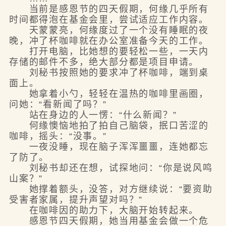
当前是感恩节的四天假期，何缘几乎所有
时间都得泡在基金会里，尝试适应工作内容。
天蒙蒙亮，何缘度过了一个没有睡眠的夜
晚，冲了杯咖啡就在办公室准备今天的工作。
打开电脑，比她想的要轻松一些，一天内
存储的邮件不多，绝大部分都是项目申请。
刘秘书按照她的要求冲了杯咖啡，端到桌
面上。
她拿着小勺，轻轻在温热的咖啡里画圈，
问她：“看新闻了吗？”
站在身边的人一愣：“什么新闻？”
何缘懊恼地拍了拍自己脑袋，抿口苦涩的
咖啡，摇头：“没事。”
一夜没睡，现在脑子浑浑噩噩，连她都忘
了防了。
刘秘书却还在想，试探地问：“你是说风鸣
山案？”
她撑着额头，没答，对方继续说：“要资助
受害者家属，提升声望对吗？”
在咖啡因的助力下，大脑开始转起来。
感恩节四天假期，她当用基金会做一个危