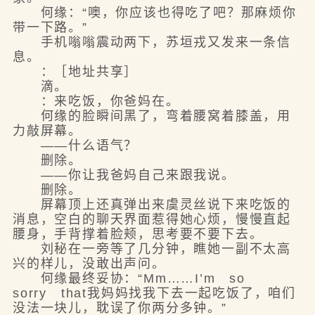
何缘：“噢，你应该也得吃了吧？那麻烦你
带一下路。”
手机嗡嗡震动两下，苏垣戎又发来一条信
息。
：［地址共享］
滴。
：来吃饭，你爸妈在。
何缘的脸瞬间黑了，弯着腰窝着膝盖，用
力敲屏幕。
——什么语气？
删除。
——你让我爸妈自己来跟我说。
删除。
屏幕顶上还真弹出来虞灵丝说下来吃饭的
消息，空白的聊天界面惹得她心烦，慢慢直起
腰身，手背撑着脸颊，思考要不要下去。
刘秘在一旁等了几分钟，瞧她一副不太高
兴的样儿，没敢出声问。
何缘最终妥协：“Mm……I’m so
sorry that我妈妈找我下去一起吃饭了，咱们
没法一块儿，耽误了你两分多钟。”