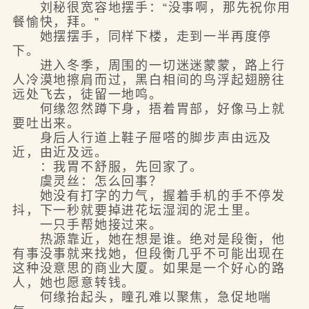
刘秘很宽容地摆手：“没事啊，那先祝你用
餐愉快，拜。”
她摆摆手，同样下楼，走到一半再度停
下。
进入冬季，周围的一切迷迷蒙蒙，路上行
人冷漠地擦肩而过，黑白相间的鸟浮起翅膀往
远处飞去，徒留一地鸣。
何缘忽然蹲下身，捂着胃部，好像马上就
要吐出来。
身后人行道上鞋子屉嗒的脚步声由远及
近，由近及远。
：我胃不舒服，先回家了。
虞灵丝：怎么回事？
她没有打字的力气，握着手机的手不停发
抖，下一秒就要掉进花坛湿润的泥土里。
一只手帮她接过来。
热源靠近，她在想是谁。绝对是段衡，他
有事没事就来找她，但段衡几乎不可能出现在
这种没意思的商业大厦。如果是一个好心的路
人，她也愿意转钱。
何缘抬起头，瞳孔难以聚焦，急促地喘