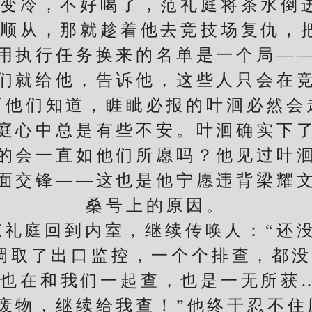
冷，不好喝了，范礼庭将茶水倒进
顺从，那就趁着他去竞技场复仇，
用执行任务换来的名单是一个局—
们就给他，告诉他，这些人只会在
而他们知道，睚眦必报的叶洄必然会
心中总是有些不安。叶洄确实下了
的会一直如他们所愿吗？他见过叶
面交锋——这也是他宁愿违背梁耀
桑号上的原因。
庭回到内室，继续传唤人：“还没
取了出口监控，一个个排查，都没
也在和我们一起查，也是一无所获
物，继续给我查！”他终于忍不住