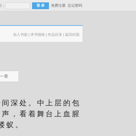
码：
免费注册
忘记密码
加入书架
|
求书报错
|
作品目录
|
返回封面
一章
间深处。中上层的包
闹声，看着舞台上血腥
蝼蚁。
。