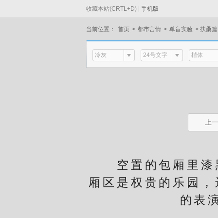
收藏本站(CRTL+D) |
手机版
当前位置：
首页
>
都市言情
>
单盲实验
>
扶桑篇
冷灰
24号文字
楷体
上
空置的包厢里漆黑
厢区是权贵的乐园，
的表