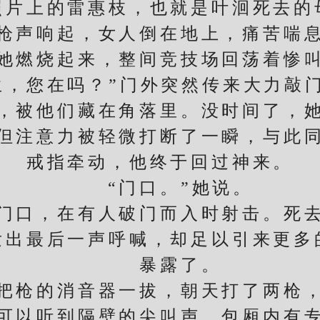
上的雷惠枝，也就是叶洄死去的
声响起，女人倒在地上，痛苦喘息
她燃烧起来，整间竞技场回荡着惨
，您在吗？”门外突然传来大力敲门
，被他们藏在角落里。没时间了，
但注意力被轻微打断了一瞬，与此
戒指牵动，他终于回过神来。
“门口。”她说。
口，在有人破门而入时射击。死去
发出最后一声呼喊，却足以引来更多
暴露了。
枪的消音器一拔，朝天打了两枪，
可以听到隔壁的尖叫声。包厢内有