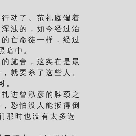
行动了。范礼庭端着
很浑浊的，如今经过治
血的亡命徒一样，经过
黑暗中。
的施舍，这实在是最
枪，就要杀了这些人。
树。
扎进曾泓彦的脖颈之
击，恐怕没人能扳得倒
们那时也没有太多选