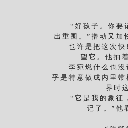
“
“好孩子。你要记
出重围。”撸动又加
也许是把这次快感
望它。他抽
李宛燃什么也没说
乎是特意做成内里带
界时
“它是我的象征，
记了。”他
与