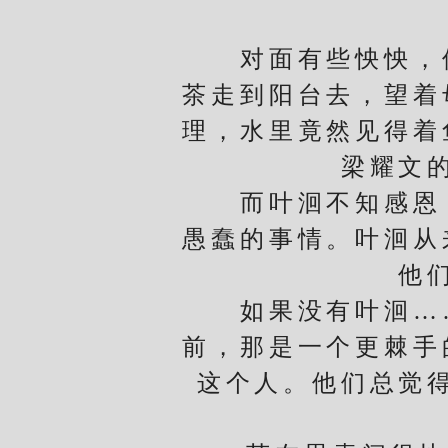
对面有些怏怏，倒
茶走到阳台去，望着
理，水里竟然见得着
梁耀文
而叶洄不知感恩，
愚蠢的事情。叶洄从
他
如果没有叶洄……
前，那是一个更棘手
这个人。他们总觉