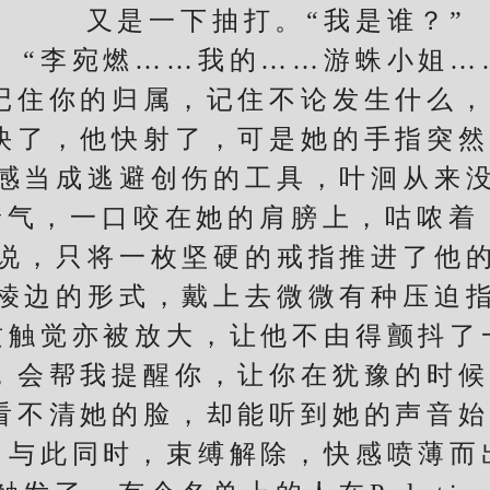
又是一下抽打。“我是谁？”
李宛燃……我的……游蛛小姐…
住你的归属，记住不论发生什么，
快了，他快射了，可是她的手指突
当成逃避创伤的工具，叶洄从来没
着气，一口咬在她的肩膀上，咕哝着：
，只将一枚坚硬的戒指推进了他的
棱边的形式，戴上去微微有种压迫
这触觉亦被放大，让他不由得颤抖了
会帮我提醒你，让你在犹豫的时候
看不清她的脸，却能听到她的声音
此同时，束缚解除，快感喷薄而