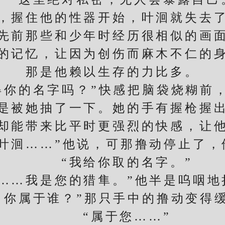
握住他的性器开始，叶洄就失去了
先前那些和少年时经历很相似的画
的记忆，让因为创伤而麻木不仁的
那是他赖以生存的力比多。
的名字吗？”快感把脑袋烧糊前
被她抽了一下。她的手有握枪握出
却能带来比平时更强烈的快感，让
叶洄……”他说，可那撸动停止了
“我给你取的名字。”
…我是您的猎隼。”他半是呜咽地
属于谁？”那只手中的撸动变得
“属于您……”