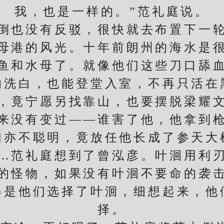
我，也是一样的。”范礼庭说。
也没有反驳，很快就去布置下一轮
母港的风光。十年前朗州的海水是
鱼和水母了。就像他们这些刀口舔
的洗白，也能登堂入室，不再只活在
竟宁愿另找靠山，也要摆脱梁耀文
来没有变过——谁害了他，他拿到
们亦不聪明，竟放任他长成了参天大
范礼庭想到了曾泓彦。叶洄用利刃
的怪物，如果没有叶洄不要命的袭
得是他们选择了叶洄，细想起来，他
择。