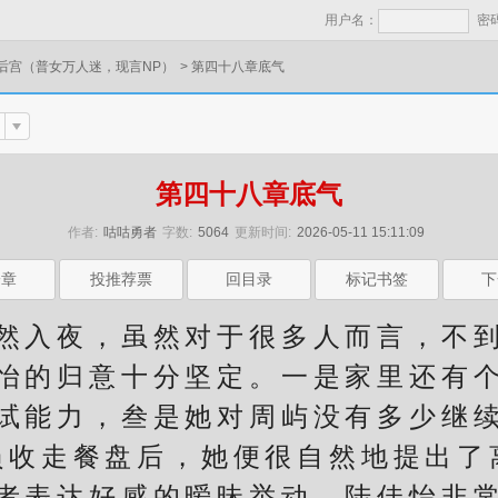
用户名：
密
后宫（普女万人迷，现言NP）
>
第四十八章底气
第四十八章底气
作者:
咕咕勇者
字数:
5064
更新时间:
2026-05-11 15:11:09
一章
投推荐票
回目录
标记书签
下
入夜，虽然对于很多人而言，不到
怡的归意十分坚定。一是家里还有
试能力，叁是她对周屿没有多少继
员收走餐盘后，她便很自然地提出了
表达好感的暧昧举动，陆佳怡非常