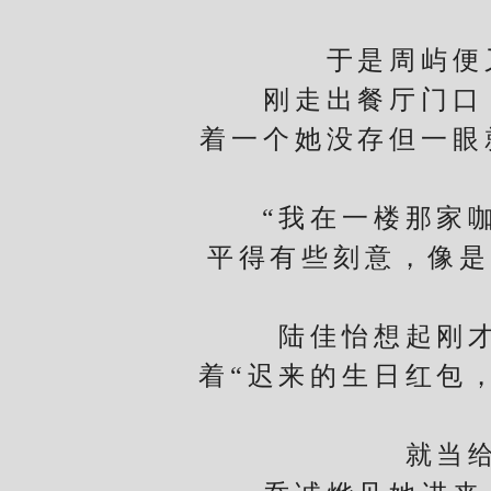
于是周屿便又
刚走出餐厅门口，
着一个她没存但一眼
“我在一楼那家咖
平得有些刻意，像是
陆佳怡想起刚才在
着“迟来的生日红包
就当给他