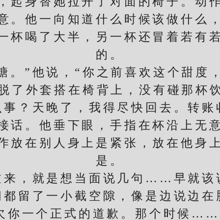
起身替她拉开了对面的椅子。动作
意。他一向知道什么时候该做什么
一杯喝了大半，另一杯还冒着若有
的。
。”他说，“你之前喜欢这个甜度，
脱了外套搭在椅背上，没有碰那杯饮
么事？天晚了，我得尽快回去。转账
话。他垂下眼，手指在杯沿上无意
作放在别人身上是紧张，放在他身
是。
来，就是想当面说几句……早就该说
间都留了一小截空隙，像是边说边在
欠你一个正式的道歉。那个时候…