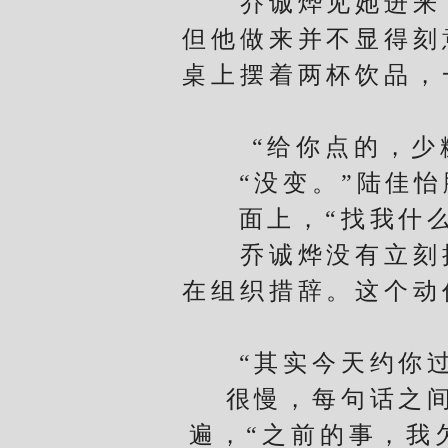
乔诚烨见她进来，
但他做来并不显得刻
桌上摆着两杯饮品，
“给你点的，少糖
“没变。”陆佳怡
面上，“找我什
乔诚烨没有立刻接
在组织措辞。这个动
“其实今天约你过
很慢，每句话之
遍，“之前的事，我