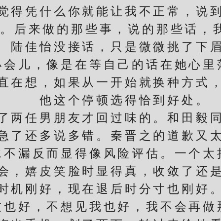
觉得凭什么你就能让我不正常，说
。后来做的那些事，说的那些话，
佳怡没接话，只是微微挑了下
儿，像是在等自己的话在她心里
直在想，如果从一开始就换种方式
他这个停顿选得恰到好处。
两任男朋友才回过味的。和田毅同
急了还多说多错。秦晋之的道歉又
水不漏反而显得像风险评估。一个太
会，嬉皮笑脸时显得真，收敛了还
时机刚好，现在退后时分寸也刚好
也好，不想见我也好，我不会再做那