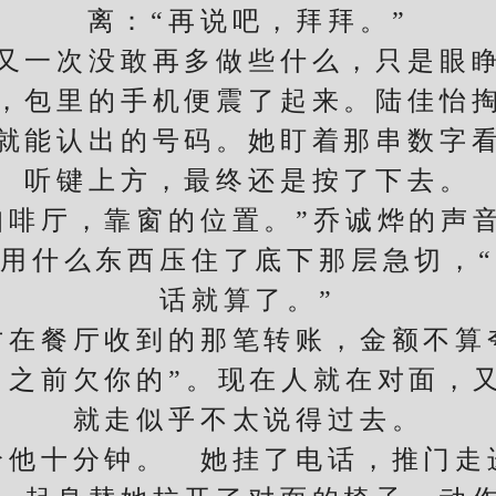
离：“再说吧，拜拜。”
一次没敢再多做些什么，只是眼睁
包里的手机便震了起来。陆佳怡掏
就能认出的号码。她盯着那串数字
听键上方，最终还是按了下去。
啡厅，靠窗的位置。”乔诚烨的声音
用什么东西压住了底下那层急切，
话就算了。”
餐厅收到的那笔转账，金额不算
，之前欠你的”。现在人就在对面，
就走似乎不太说得过去。
十分钟。 她挂了电话，推门走