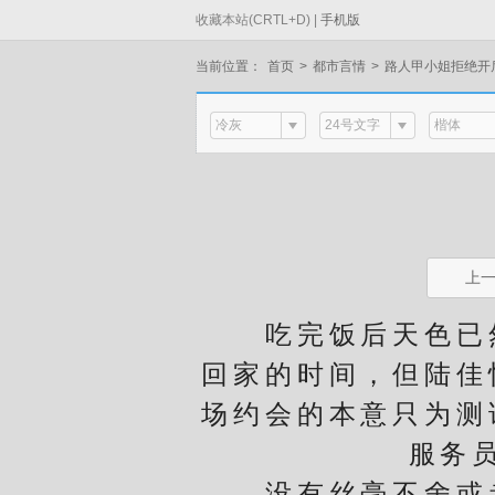
收藏本站(CRTL+D) |
手机版
当前位置：
首页
>
都市言情
>
路人甲小姐拒绝开
冷灰
24号文字
楷体
上
吃完饭后天色已然
回家的时间，但陆佳
场约会的本意只为测
服务
没有丝毫不舍或者