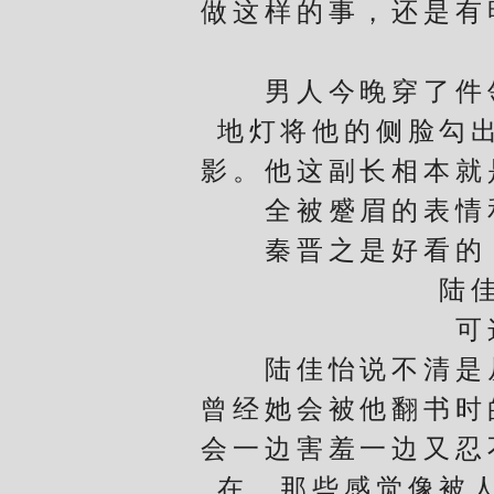
做这样的事，还是有
男人今晚穿了件领
地灯将他的侧脸勾
影。他这副长相本就
全被蹙眉的表情
秦晋之是好看的，
陆
可这
陆佳怡说不清是从
曾经她会被他翻书时
会一边害羞一边又忍
在，那些感觉像被