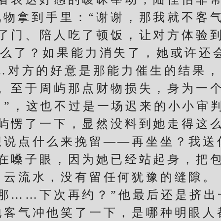
礼物拿到手里：“谢谢，那我就不客气
门、陪人吃了顿饭，让对方体验到
么了？如果能力消失了，她或许还
…对方的好意是那能力催生的结果
。至于周屿那点财物损失，身为一
男”，这也不过是一场迟来的小小审
愣了一下，显然没料到她走得这么
点什么来挽留——再坐坐？我送
在嗓子眼，因为她已经站起身，把
云流水，没有留任何犹豫的缝隙。
……下次再约？”他最后还是挤出
气冲他笑了一下，是哪种明眼人