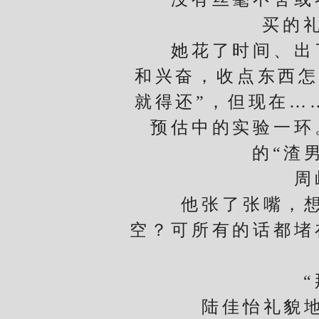
买的
她花了时间、出了
和兴奋，收点东西怎
就得还”，但现在…
预估中的实验一环
的“渣
周屿
他张了张嘴，想说
空？可所有的话都堵
“那
陆佳怡礼貌地客