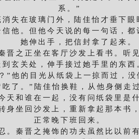
系。”
失在玻璃门外，陆佳怡才垂下眼
他。但他今天说的每一句话，都
她伸出手，把信封拿了起来。
晋之正坐在客厅沙发上看书。听见
走到玄关处，伸手接过她手里的东西
”他的目光从纸袋上一掠而过，没
了。”陆佳怡换鞋，从他身侧走
天和谁在一起，没有问纸袋里是什
转身坐回沙发上，重新拿起那本书
正常晚下班回来。
。秦晋之掩饰的功夫虽然比以前有