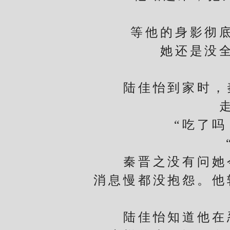
等他的身影彻底消
她还是没全信
陆佳怡到家时，秦
“吃了吗？
“吃
秦晋之没有问她今
消息慢都没抱怨。他
陆佳怡知道他在忍