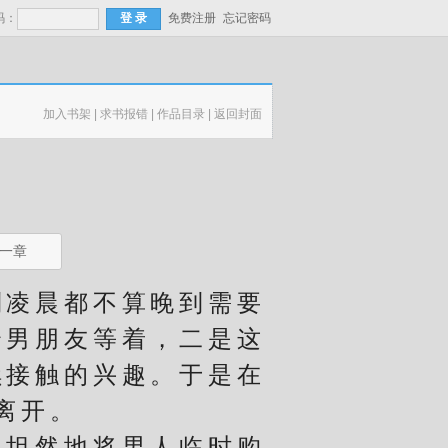
码：
免费注册
忘记密码
加入书架
|
求书报错
|
作品目录
|
返回封面
一章
凌晨都不算晚到需要
个男朋友等着，二是这
续接触的兴趣。于是在
离开。
坦然地将男人临时购