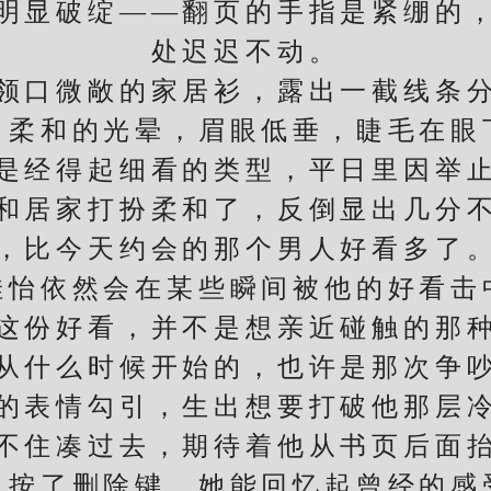
明显破绽——翻页的手指是紧绷的
处迟迟不动。
口微敞的家居衫，露出一截线条分
出柔和的光晕，眉眼低垂，睫毛在眼
是经得起细看的类型，平日里因举
和居家打扮柔和了，反倒显出几分
比今天约会的那个男人好看多了。
佳怡依然会在某些瞬间被他的好看击
份好看，并不是想亲近碰触的那种
什么时候开始的，也许是那次争吵
的表情勾引，生出想要打破他那层
不住凑过去，期待着他从书页后面
人按了删除键。她能回忆起曾经的感