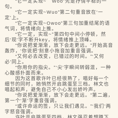
“它一定实现~ Woo”先是抒情平稳的一
句。
“它一定实现~Wuo”第二句重音放在‘一
定’上。
“它一定实现~Owoo”第三句加重结尾的语
气词，将情绪向上推。
“它一定，实现~”第四句中间小停顿，然
后‘现’字不断升key，将情绪推上顶峰。
“你说把爱渐渐，放下会走更远。”开始高音
轰炸，‘你说把’刻意小拖音加重音强调。
“又何必去改变，已错过的时间。”‘又何
必’同上。
“你用你的指尖。”‘尖’字瞬间转弱混，一种
心酸感扑面而来。
因为这首歌许叶已经很熟了，唱好每一个
细节的同时，她悄然开启跳蛋至三档。林文也
唱起和声，避免自己不小心发出娇吟声。
“你说把爱渐渐，放下会走更远。”第二遍，
第一个‘渐’字重音强调。
“或许命运的签，只让我们遇见。”‘我们’两
字怒音强调。
许叶开启跳蛋至四档，林文强忍着想蹲下