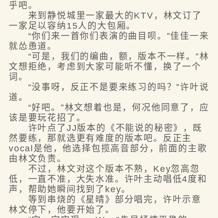
乎吧。
来到静悦城里一家最大的KTV，林文订了
一家足以容纳15人的大包厢。
“你们来一首你们表演的曲目呗。”佳佳一来
就怂恿道。
“可是，我们的编曲，额，版本不一样。”林
文想拒绝，考虑到大家可能听不懂，换了一个
词。
“没事呀，反正不是要来练习的吗？”许叶说
道。
“好吧。”林文想着也是，何况他同意了，应
该是要玩花招了。
许叶点了JJ版本的《不能说的秘密》，既
然要练，那就选更有难度的版本吧。反正主
vocal是他，他选择包揽高音部分，前面的主歌
由林文负责。
不过，林文对这个版本不熟，Key忽高忽
低，一直不准，大失水准。许叶主动唱低4度和
声，帮助她瞬间找到了key。
等到串烧的《星晴》部分唱完，许叶示意
林文停下，他要开始了。