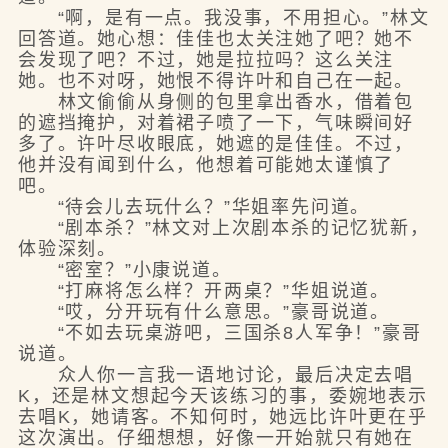
“啊，是有一点。我没事，不用担心。”林文
回答道。她心想：佳佳也太关注她了吧？她不
会发现了吧？不过，她是拉拉吗？这么关注
她。也不对呀，她恨不得许叶和自己在一起。
林文偷偷从身侧的包里拿出香水，借着包
的遮挡掩护，对着裙子喷了一下，气味瞬间好
多了。许叶尽收眼底，她遮的是佳佳。不过，
他并没有闻到什么，他想着可能她太谨慎了
吧。
“待会儿去玩什么？”华姐率先问道。
“剧本杀？”林文对上次剧本杀的记忆犹新，
体验深刻。
“密室？”小康说道。
“打麻将怎么样？开两桌？”华姐说道。
“哎，分开玩有什么意思。”豪哥说道。
“不如去玩桌游吧，三国杀8人军争！”豪哥
说道。
众人你一言我一语地讨论，最后决定去唱
K，还是林文想起今天该练习的事，委婉地表示
去唱K，她请客。不知何时，她远比许叶更在乎
这次演出。仔细想想，好像一开始就只有她在