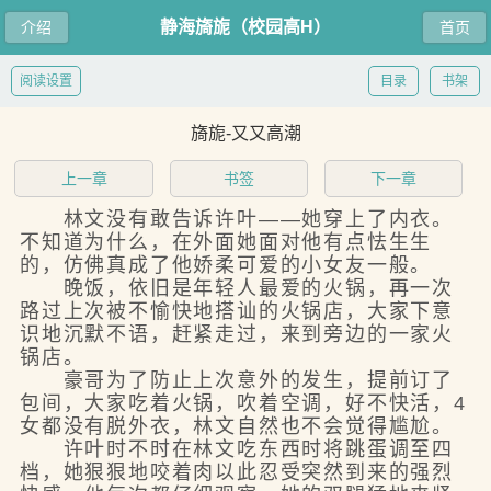
静海旖旎（校园高H）
介绍
首页
阅读设置
目录
书架
旖旎-又又高潮
上一章
书签
下一章
林文没有敢告诉许叶——她穿上了内衣。
不知道为什么，在外面她面对他有点怯生生
的，仿佛真成了他娇柔可爱的小女友一般。
晚饭，依旧是年轻人最爱的火锅，再一次
路过上次被不愉快地搭讪的火锅店，大家下意
识地沉默不语，赶紧走过，来到旁边的一家火
锅店。
豪哥为了防止上次意外的发生，提前订了
包间，大家吃着火锅，吹着空调，好不快活，4
女都没有脱外衣，林文自然也不会觉得尴尬。
许叶时不时在林文吃东西时将跳蛋调至四
档，她狠狠地咬着肉以此忍受突然到来的强烈