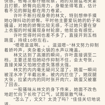
快感。他每次都仔细观察，她的双腿猛地夹紧
且打颤，娇臀向后用力，身躯坐得笔直，估计
看不见的脚趾都在用力卷紧。
许叶不断扫视身旁的林文，特别想伸手摸
她Q弹抖动的娇臀。平时他主要爱玩她的奶子和
骚逼，对她的娇臀比较无感，不过她只要在穿
上衣服的时候展现身材轮廓，他就会有感觉。
许叶觉得时间也差不多了，直接开到五档
跳蛋，持续10秒左右。
“嗯嗯滋滋啊。。。滋滋嗯~”林文努力抑制
着娇吟声，夹杂着火锅的水声以掩盖。
林文达到了高潮的瞬间，许叶直接调至二
档，主要还是怕她动作抑制不住，会太夸张，
直接关掉又怕她空虚失落感太强。
林文的内内毫无疑问又湿了，跳蛋一瞬间
被淫水冲了半截出来，被内内拦住了，她双腿
大张，拉紧内内的同时张开肉穴，跳蛋又被塞
了回去。
一股骚味从林文的身下传来，她面不改色
地赶忙向下长吹了口气，试图驱散气味。
“怎么了，文文？太烫了吗？”佳佳关切地说
道。