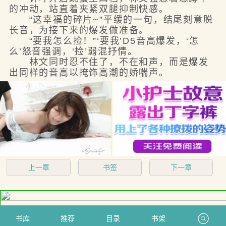
的冲动，站直着夹紧双腿抑制快感。
“这幸福的碎片~”平缓的一句，结尾刻意脱
长音，为接下来的爆发做准备。
“要我怎么捡！”‘要我’D5音高爆发，‘怎
么’怒音强调，‘捡’弱混抒情。
林文同时忍不住了，不在和声，而是爆发
出同样的音高以掩饰高潮的娇喘声。
上一章
书签
下一章
书库
推荐
目录
书架