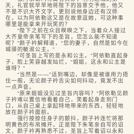
天，礼官就早早地将陛下的旨意交予他，他又
不是不识大齐文字，更别说他身边还有汉师
在，以为阿依勒这又是在故意逗她，可这种事
哪里是能拿来开玩笑的？
“陛下之前在众目睽睽之下，当着众人接过
大齐皇帝亲笔写下的圣旨，您怎么能不知道
呢？”颜子衿解释道，“您的妻子，自然是如今在
城驿的敏淑公主。”
“可圣旨上写的是永和公主。”阿依勒直起身
子，脸上笑容越发灿烂，“姐姐，这永和公主是
谁呀？”
“当然是——”话到嘴边，却像是被谁用力捂
住一般，无论颜子衿舌尖如何抖动，竟发不出
一点声音。
“原来姐姐没见过圣旨内容吗？”阿依勒见颜
子衿难以置信地看着自己，笑着起身走到门
口，从自己桌上拿起特地带来的东西，轻轻地
放在颜子衿面前。
强行按捺住身子的颤抖，颜子衿连忙将那
明黄色的布帛摊开，正是陛下朱笔亲自写的诏
文，颜子衿再熟悉不过，圣旨上写着诏以永和