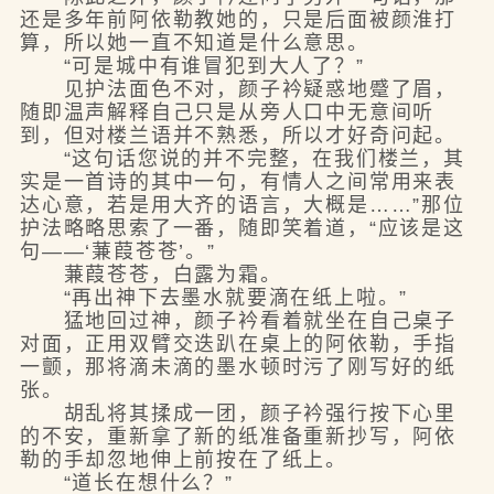
还是多年前阿依勒教她的，只是后面被颜淮打
算，所以她一直不知道是什么意思。
“可是城中有谁冒犯到大人了？”
见护法面色不对，颜子衿疑惑地蹙了眉，
随即温声解释自己只是从旁人口中无意间听
到，但对楼兰语并不熟悉，所以才好奇问起。
“这句话您说的并不完整，在我们楼兰，其
实是一首诗的其中一句，有情人之间常用来表
达心意，若是用大齐的语言，大概是……”那位
护法略略思索了一番，随即笑着道，“应该是这
句——‘蒹葭苍苍’。”
蒹葭苍苍，白露为霜。
“再出神下去墨水就要滴在纸上啦。”
猛地回过神，颜子衿看着就坐在自己桌子
对面，正用双臂交迭趴在桌上的阿依勒，手指
一颤，那将滴未滴的墨水顿时污了刚写好的纸
张。
胡乱将其揉成一团，颜子衿强行按下心里
的不安，重新拿了新的纸准备重新抄写，阿依
勒的手却忽地伸上前按在了纸上。
“道长在想什么？”