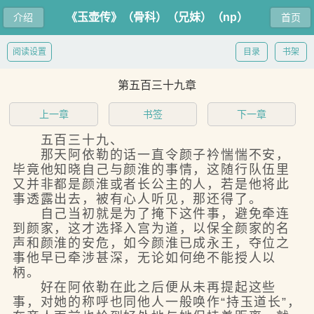
《玉壶传》（骨科）（兄妹）（np）
介绍
首页
阅读设置
目录
书架
第五百三十九章
上一章
书签
下一章
五百三十九、
那天阿依勒的话一直令颜子衿惴惴不安，
毕竟他知晓自己与颜淮的事情，这随行队伍里
又并非都是颜淮或者长公主的人，若是他将此
事透露出去，被有心人听见，那还得了。
自己当初就是为了掩下这件事，避免牵连
到颜家，这才选择入宫为道，以保全颜家的名
声和颜淮的安危，如今颜淮已成永王，夺位之
事他早已牵涉甚深，无论如何绝不能授人以
柄。
好在阿依勒在此之后便从未再提起这些
事，对她的称呼也同他人一般唤作“持玉道长”，