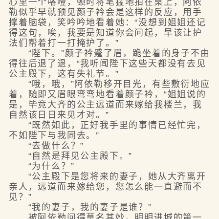
心里一个咯噔，顿时将笔猛地拍在桌上，阿依
勒似乎早就预见颜子衿会是这样的反应，用手
撑着脑袋，笑吟吟地看着她：“没想到姐姐还记
得这句，唉，我要是知道你会问起，早该让护
法们帮着打一打掩护了。”
“陛下。”颜子衿蹙了眉，跪坐着的身子不由
得往后退了退，“我听闻陛下这些天都没有去见
公主殿下，这有失礼节。”
“哦，哦，”阿依勒移开目光，有些敷衍地应
着，随即又眉眼弯弯地看着颜子衿，“姐姐说的
是，毕竟大齐的公主远道而来嫁给我楼兰，我
自然该日日来见才对。”
“既然如此，正好我手里的事情已经忙完，
不如陛下与我同去。”
“去做什么？”
“自然是拜见公主殿下。”
“为什么？”
“公主殿下是您将来的妻子，她从大齐离开
亲人，远道而来嫁给您，您怎么能一直避而不
见？”
“我的妻子，我的妻子是谁？”
被阿依勒问得莫名其妙，明明进城的第一