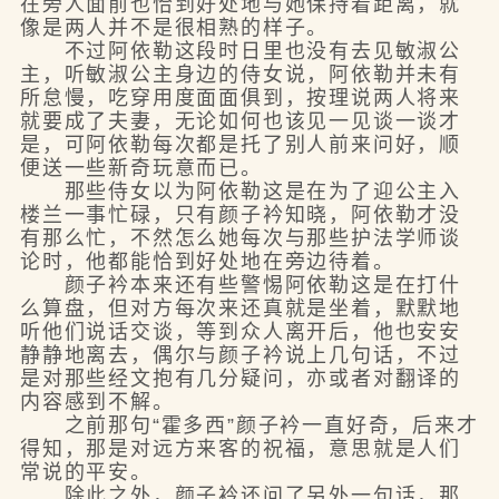
在旁人面前也恰到好处地与她保持着距离，就
像是两人并不是很相熟的样子。
不过阿依勒这段时日里也没有去见敏淑公
主，听敏淑公主身边的侍女说，阿依勒并未有
所怠慢，吃穿用度面面俱到，按理说两人将来
就要成了夫妻，无论如何也该见一见谈一谈才
是，可阿依勒每次都是托了别人前来问好，顺
便送一些新奇玩意而已。
那些侍女以为阿依勒这是在为了迎公主入
楼兰一事忙碌，只有颜子衿知晓，阿依勒才没
有那么忙，不然怎么她每次与那些护法学师谈
论时，他都能恰到好处地在旁边待着。
颜子衿本来还有些警惕阿依勒这是在打什
么算盘，但对方每次来还真就是坐着，默默地
听他们说话交谈，等到众人离开后，他也安安
静静地离去，偶尔与颜子衿说上几句话，不过
是对那些经文抱有几分疑问，亦或者对翻译的
内容感到不解。
之前那句“霍多西”颜子衿一直好奇，后来才
得知，那是对远方来客的祝福，意思就是人们
常说的平安。
除此之外，颜子衿还问了另外一句话，那