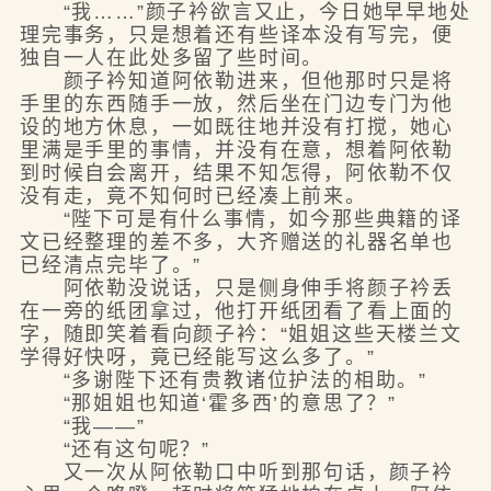
“我……”颜子衿欲言又止，今日她早早地处
理完事务，只是想着还有些译本没有写完，便
独自一人在此处多留了些时间。
颜子衿知道阿依勒进来，但他那时只是将
手里的东西随手一放，然后坐在门边专门为他
设的地方休息，一如既往地并没有打搅，她心
里满是手里的事情，并没有在意，想着阿依勒
到时候自会离开，结果不知怎得，阿依勒不仅
没有走，竟不知何时已经凑上前来。
“陛下可是有什么事情，如今那些典籍的译
文已经整理的差不多，大齐赠送的礼器名单也
已经清点完毕了。”
阿依勒没说话，只是侧身伸手将颜子衿丢
在一旁的纸团拿过，他打开纸团看了看上面的
字，随即笑着看向颜子衿：“姐姐这些天楼兰文
学得好快呀，竟已经能写这么多了。”
“多谢陛下还有贵教诸位护法的相助。”
“那姐姐也知道‘霍多西’的意思了？”
“我——”
“还有这句呢？”
又一次从阿依勒口中听到那句话，颜子衿