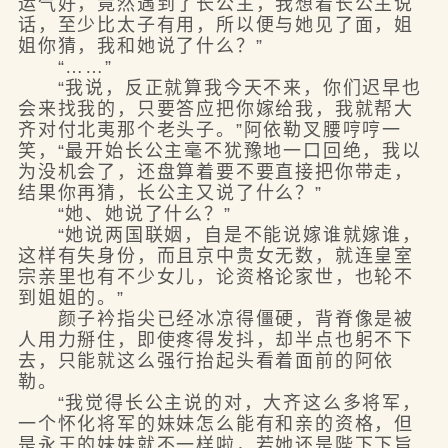
运气好，竟然遇到了长公主，我想着长公主说
话，至少比太子有用，所以便与她见了面，姐
姐你猜，我和她说了什么？”
“……”
“我说，反正就算我今天不来，你们迟早也
会来找我的，只要答应把你嫁给我，我就帮大
齐对付北夷那个老头子。”阿依勒叉腰哼哼一
笑，“最开始长公主毫不犹豫地一口回绝，我以
为没机会了，还盘算着要不要直接把你带走，
结果你再猜，长公主又说了什么？”
“她、她说了什么？”
“她说两国联姻，自是不能说嫁谁就嫁谁，
这样有失身份，而且京中贵女无数，就连皇室
宗亲里也有不少女儿，论资格论家世，也轮不
到姐姐的。”
颜子衿指尖已经冰凉得僵硬，背脊像是被
人用力掰住，即使疼得发抖，却半点也躬不下
去，只能就这么强行抬起头看着面前的阿依
勒。
“我觉得长公主说的对，大齐这么多将军，
一个怀化将军的妹妹怎么能有和亲的资格，但
是永王的妹妹就不一样啦，若她还是陛下下旨