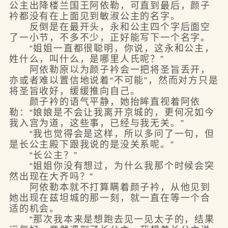
公主出降楼兰国王阿依勒，可直到最后，颜子
衿都没有在上面见到敏淑公主的名字。
反倒是在最开头，永和公主四个字后面空
了一小节，不多不少，正好能写下一个名字。
“姐姐一直都很聪明，你说，这永和公主，
姓什么，叫什么，是哪里人氏呢？”
阿依勒原以为颜子衿会一把将圣旨丢开，
亦或者难以置信地说着“不可能”，然而对方只是
将圣旨收好，缓缓推向自己。
颜子衿的语气平静，她抬眸直视着阿依
勒：“娘娘是不会让我离开京城的，更何况如今
我入宫为道，这些事，已经与我无关。”
“我也觉得会是这样，所以多问了一句，但
是长公主殿下跟我说的是没关系呢。”
“长公主？”
“姐姐你没有想过，为什么我那个时候会突
然出现在大齐吗？”
阿依勒本就不打算瞒着颜子衿，从他见到
她出现在兹坦城的那一刻，就一直在等一个合
适的机会。
“那次我本来是想跑去见一见太子的，结果