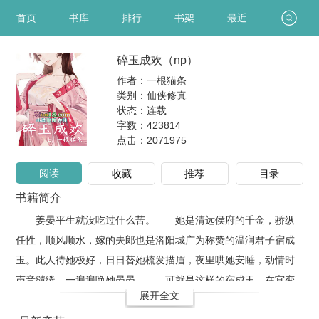
首页
书库
排行
书架
最近
碎玉成欢（np）
作者：一根猫条
类别：仙侠修真
状态：连载
字数：423814
点击：
2071975
阅读
收藏
推荐
目录
书籍简介
姜晏平生就没吃过什么苦。 她是清远侯府的千金，骄纵
任性，顺风顺水，嫁的夫郎也是洛阳城广为称赞的温润君子宿成
玉。此人待她极好，日日替她梳发描眉，夜里哄她安睡，动情时
声音缱绻，一遍遍唤她晏晏。 可就是这样的宿成玉，在宫变
展开全文
之夜对清远侯府亮了刀刃。为着光明的前程，为了和姜氏切断关