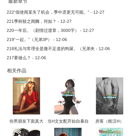
系，他带兵屠了府内一百二十一人，然后，活生生烧死了妻子和
最新章节
女儿。 姜晏葬身于热油烈火，再次醒来，发现自己回到了及
222“假使闻某失了机会，季中丞更无可能。” - 12-27
笄那年。春光正好，一切尚未发生。宿成玉还是个看似无害的小
221季桓较之闻阙，何如？ - 12-27
郎君，笑着唤她晏晏，对她示好，哄她欢喜。想要与她结
220一年后。（剧情过渡章，3000字） - 12-27
亲。 姜晏只觉得糟心。 她想搞死宿成玉，顺便睡一睡前
219“一起。”（兄弟3P） - 12-06
世没碰过的那几个男人。
218礼法与常理全是微不足道的狗屎。（兄弟夹 - 12-06
217要做么？ - 12-06
相关作品
你男朋友下面真大
当H文女配开始自暴自
房客（糙汉H）
（校园 np 高h）
弃（NP，高H）