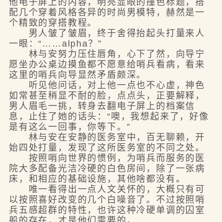
他电子屏上的内容，明亮显眼的撞色标题，搭
配几个穿着风格各异的时尚男模特，赫然是一
个精致的穿搭教程。
男人皱了皱眉，终于舍得抬起头打量来人
一眼：“……alpha？”
林与安努力压住唇角，心下了然，向导宁
愿坐办公桌边摸鱼都不愿意给哨兵看病，看来
这里的哨兵向导显然矛盾颇深。
听见他问话，对上他一点也不心虚，神色
如常甚至稍显不耐的脸，点点头，正要解释，
男人眉毛一挑，转身去翻电子屏上的档案信
息，止住了她的话头：“噢，我想起来了，好像
是有这么一回事，你等下。”
林与安在安静的医务室中，百无聊赖，开
始四处打量，发现了这所医务室的不同之处。
按照哨向世界的惯例，为哨兵而服务的医
院大多配备光洁冷硬的白色房间，除了一张病
床，和相应的基础设施，其他啥都没有。
唯一看得出一点人文关怀的，大概只有可
以按照喜好改变的几个白噪音了。不过按照哨
兵五感超群的特性，也许这种冷硬单调的囚室
般的存在，才是他们需要的。