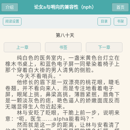
论女a与哨向的兼容性（nph）
介绍
首页
阅读设置
目录
书架
第八十天
上一章
书签
下一章
纯白色的医务室内，一盏米黄色台灯立在
橡木书桌上，和蓝色电子屏一同晕染着椅子上
那个穿着白大褂的男人清隽的侧脸。
“今天不看哨兵。”
他修长的眉下是一双漂亮的桃花眼，睫毛
卷翘，并不看向来人，而是专注地看着电子
屏，眼尾上挑，鼻梁高挑，薄唇紧抿，唇角下
是一颗淡灰色的痣，艳色逼人的娇嫩面庞反而
无端显得生人勿近起来。
林与安眨了眨眼，干脆上前一步，说明来
意：“呃，医生……alpha能看吗？”
然而就是这一步的距离，让林与安看清了