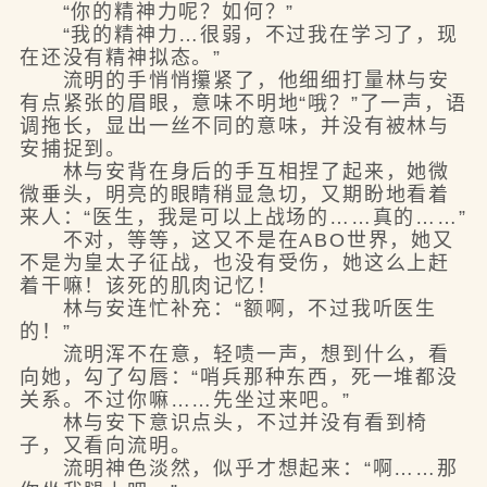
“你的精神力呢？如何？”
“我的精神力…很弱，不过我在学习了，现
在还没有精神拟态。”
流明的手悄悄攥紧了，他细细打量林与安
有点紧张的眉眼，意味不明地“哦？”了一声，语
调拖长，显出一丝不同的意味，并没有被林与
安捕捉到。
林与安背在身后的手互相捏了起来，她微
微垂头，明亮的眼睛稍显急切，又期盼地看着
来人：“医生，我是可以上战场的……真的……”
不对，等等，这又不是在ABO世界，她又
不是为皇太子征战，也没有受伤，她这么上赶
着干嘛！该死的肌肉记忆！
林与安连忙补充：“额啊，不过我听医生
的！”
流明浑不在意，轻啧一声，想到什么，看
向她，勾了勾唇：“哨兵那种东西，死一堆都没
关系。不过你嘛……先坐过来吧。”
林与安下意识点头，不过并没有看到椅
子，又看向流明。
流明神色淡然，似乎才想起来：“啊……那