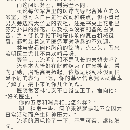
而这间医务室，则完全不同。
虽说每位军营里的医疗向导配备独立的医
务室，也可以自由进行改动和装点，但不管是
男人旁边高大耸立的衣柜，还是书桌上花瓶里
芬芳扑鼻的鲜花，以及根本没有配备的白噪
音，男人修长手指下啪嗒作响的复古机械键
盘，都彰显着这间医务室对哨兵的不欢迎。
林与安看向他胸前的铭牌，点点头，看来
流明医生尤其不喜欢哨兵呀。
等等……流明？那不是队长的未婚夫吗？
流明本人恰好在此时结束了信息搜查，看
向了她，眉毛高高扬起，依然是那副冷淡而稍
显不屑的表情：“嗯，你的基础信息我大概基本
了解了，接下来问你几个问题。”
医院常客林与安不自觉立正了，看向他：
“好的医生。”
“你的五感和哨兵相比怎么样？”
“嗯，稍弱一些，简单来说就是我不会因为
日常活动而产生精神压力。”
流明的眉毛抬了一下，不置可否，继续发
问。