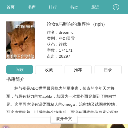
首页
书库
排行
书架
最近
论女a与哨向的兼容性（nph）
作者：dreamic
类别：科幻灵异
状态：连载
字数：174171
点击：
28297
阅读
收藏
推荐
目录
书籍简介
林与夜是ABO世界最具魄力的军事家，传奇的少年天才将
军，与最有魅力的女aphla，却因为一次意外而穿越到了哨向世
界。这里再也没有温柔而粘人的omega，治愈她又试图掌控她，
可这也意味着，以后的每个情热期，再没有甜蜜的信息素安抚她
展开全文
躁动难耐的灵魂。所以，一边绝望地流泪一边喘着气与谁通过交