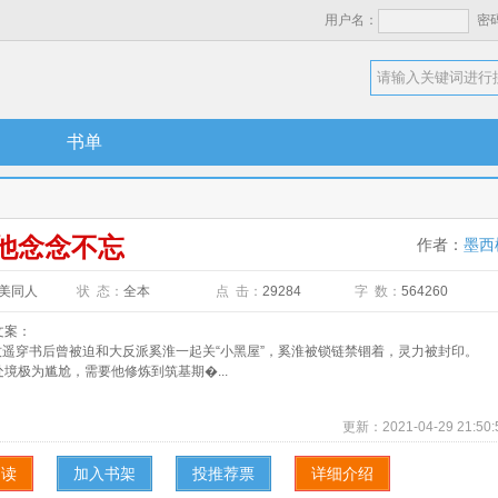
用户名：
密
书单
他念念不忘
作者：
墨西
美同人
状 态：
全本
点 击：
29284
字 数：
564260
案：
遥穿书后曾被迫和大反派奚淮一起关“小黑屋”，奚淮被锁链禁锢着，灵力被封印。
极为尴尬，需要他修炼到筑基期�...
更新：
2021-04-29 21:50:
阅读
加入书架
投推荐票
详细介绍