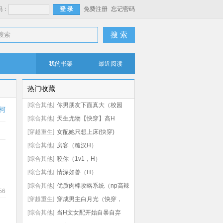
码：
免费注册
忘记密码
搜 索
我的书架
最近阅读
热门收藏
[综合其他]
你男朋友下面真大（校园
柯
np 高h）
[综合其他]
天生尤物【快穿】高H
[穿越重生]
女配她只想上床(快穿)
[综合其他]
房客（糙汉H）
[综合其他]
咬你（1v1，H）
[综合其他]
情深如兽（H）
[综合其他]
优质肉棒攻略系统（np高辣
56
文）
[穿越重生]
穿成男主白月光（快穿，
nph）
[综合其他]
当H文女配开始自暴自弃