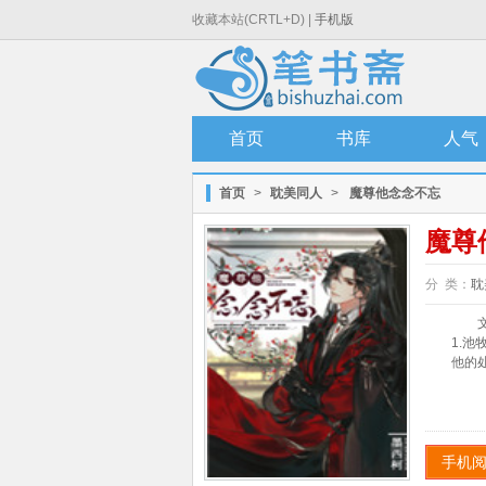
收藏本站(CRTL+D) |
手机版
首页
书库
人气
首页
>
耽美同人
>
魔尊他念念不忘
魔尊
分 类：
耽
文
1.池牧
他的处境
手机