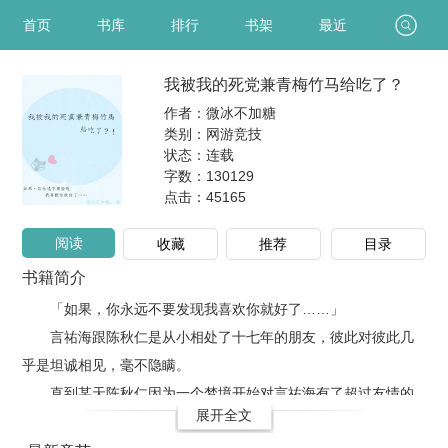
首页
书库
排行
书架
最近
我被我的死党兼青梅竹马给吃了？
作者：微冰不加糖
类别：网游竞技
状态：连载
字数：130129
点击：
45165
阅读
收藏
推荐
目录
书籍简介
「如果，你永远不要发现我喜欢你就好了……」
言祐海跟陈秋仁是从小相处了十七年的朋友，彼此对彼此几
乎是坦诚相见，毫不隐瞒。
直到某天陈秋仁因为一个梦境开始对言祐海有了超过友情的
展开全文
在意，偶尔一点..