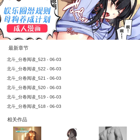
棋子变为棋手，又会如何？而岳定唐也发现，凌枢似乎不是他所
想像的病猫，而是一只扮猪吃老虎的猛兽。本文如抽丝剥茧，层
层深入，从一开始主角被指认为杀人犯的惊心动魄开始，到为自
己洗刷清白，步步追逐真相，步步惊心，令人手不释卷，紧追更
新，作者生动详实的语言更再现民国风俗世情，实是今年都市悬
疑侦探文的上佳之作。…
最新章节
北斗_分卷阅读_523 - 06-03
北斗_分卷阅读_522 - 06-03
北斗_分卷阅读_521 - 06-03
北斗_分卷阅读_520 - 06-03
北斗_分卷阅读_519 - 06-03
北斗_分卷阅读_518 - 06-03
相关作品