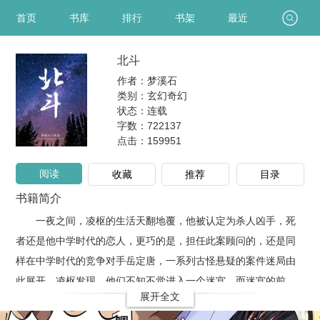
首页
书库
排行
书架
最近
北斗
作者：梦溪石
类别：玄幻奇幻
状态：连载
字数：722137
点击：
159951
阅读
收藏
推荐
目录
书籍简介
一夜之间，凌枢的生活天翻地覆，他被认定为杀人凶手，死
者还是他中学时代的恋人，更巧的是，担任此案顾问的，还是同
样在中学时代的竞争对手岳定唐，一系列古怪悬疑的案件迷局由
此展开。凌枢发现，他们不知不觉进入一个迷宫，而迷宫的前
展开全文
方，似乎有人牵着线，一直在指引他们前行，如果挣开牵引，从