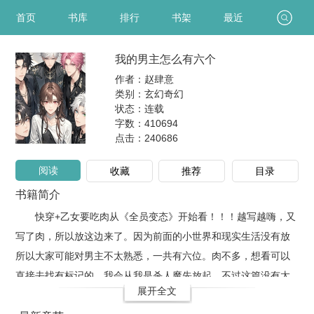
首页
书库
排行
书架
最近
我的男主怎么有六个
作者：赵肆意
类别：玄幻奇幻
状态：连载
字数：410694
点击：
240686
阅读
收藏
推荐
目录
书籍简介
快穿+乙女要吃肉从《全员变态》开始看！！！越写越嗨，又
写了肉，所以放这边来了。因为前面的小世界和现实生活没有放
所以大家可能对男主不太熟悉，一共有六位。肉不多，想看可以
直接去找有标记的。我会从我是杀人魔先放起，不过这篇没有太
展开全文
多肉，大家可以先看着，我会进行标注，后面有需要会全部放上