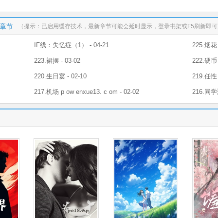
新章节
（提示：已启用缓存技术，最新章节可能会延时显示，登录书架或F5刷新即
IF线：失忆症（1） - 04-21
225.烟
223.裙摆 - 03-02
222.硬币 
220.生日宴 - 02-10
219.任性 
217.机场 p ow enxue13. c om - 02-02
216.同学聚