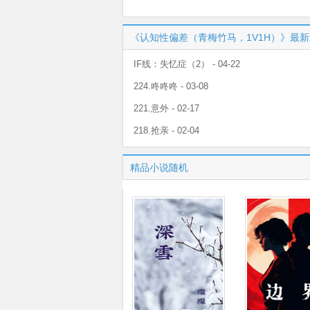
《认知性偏差（青梅竹马，1V1H）》最
IF线：失忆症（2） - 04-22
224.咚咚咚 - 03-08
221.意外 - 02-17
218.抢亲 - 02-04
精品小说随机