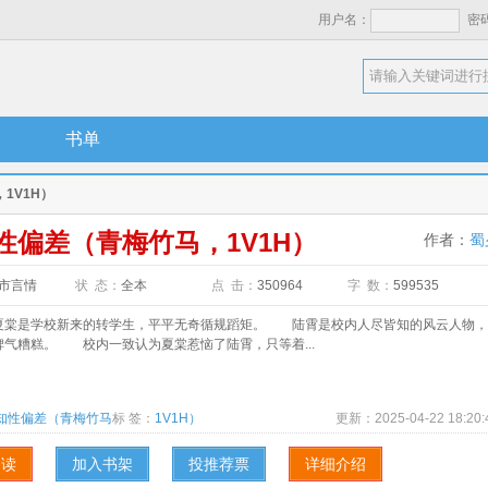
用户名：
密
书单
1V1H）
性偏差（青梅竹马，1V1H）
作者：
蜀
市言情
状 态：
全本
点 击：
350964
字 数：
599535
是学校新来的转学生，平平无奇循规蹈矩。 陆霄是校内人尽皆知的风云人物，
脾气糟糕。 校内一致认为夏棠惹恼了陆霄，只等着...
知性偏差（青梅竹马
标 签：
1V1H）
更新：
2025-04-22 18:20:
阅读
加入书架
投推荐票
详细介绍