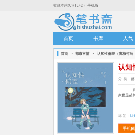
收藏本站(CRTL+D) |
手机版
首页
书库
人气
首页
>
都市言情
>
认知性偏差（青梅竹马，
认知
分 类：
都
夏棠
家世显赫
标 签：
认
手机