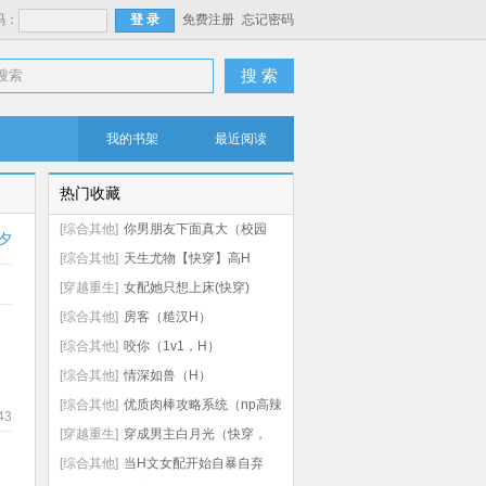
码：
免费注册
忘记密码
搜 索
我的书架
最近阅读
热门收藏
[综合其他]
你男朋友下面真大（校园
夕
np 高h）
[综合其他]
天生尤物【快穿】高H
[穿越重生]
女配她只想上床(快穿)
[综合其他]
房客（糙汉H）
[综合其他]
咬你（1v1，H）
[综合其他]
情深如兽（H）
[综合其他]
优质肉棒攻略系统（np高辣
43
文）
[穿越重生]
穿成男主白月光（快穿，
nph）
[综合其他]
当H文女配开始自暴自弃