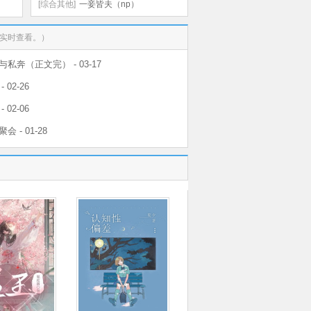
（NP，高H）
[综合其他]
一妾皆夫（np）
可实时查看。）
花与私奔（正文完） - 03-17
- 02-26
- 02-06
会 - 01-28